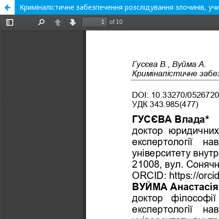
Криміналістичне забезпечення розслідування злочинів, уч