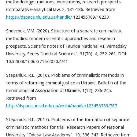
methodology: traditions, innovations, research prospects.
Comparative-analytical law, 2, 181-186. Retrieved from
https://dspace.nlu.edu.ua/handle/
123456789/18233
Shevchuk, V.M. (2020). Structure of a separate criminalistic
methodics: modern scientific approaches and research
prospects. Scientific notes of Taurida National V.I. Vernadsky
University. Series "Juridical Sciences", 31(70), 4, 252-261. DOI:
10.32838/1606-3716/2020.4/41
Stepaniuk, R.L. (2016). Problems of criminalistic methods in
terms of reforming criminal justice in Ukraine. Bulletin of the
Criminological Association of Ukraine, 1(12), 236-245.
Retrieved from
http://dspace.univd.edu.ua/xmlui/handle/123456789/767
Stepaniuk, R.L. (2017). Problems of the formation of separate
criminalistic methods for trial. Research Papers of National
University "Odesa Law Academy", 19, 336-343. Retrieved from