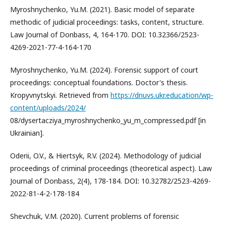
Myroshnychenko, Yu.M. (2021). Basic model of separate
methodic of judicial proceedings: tasks, content, structure.
Law Journal of Donbass, 4, 164-170. DOI: 10.32366/2523-
4269-2021-77-4-164-170
Myroshnychenko, Yu.M. (2024). Forensic support of court
proceedings: conceptual foundations. Doctor's thesis.
Kropyvnytskyi. Retrieved from
https://dnuvs.ukr.education/wp-
content/uploads/2024/
08/dysertacziya_myroshnychenko_yu_m_compressed.pdf [in
Ukrainian].
Oderii, O.V., & Hiertsyk, R.V. (2024). Methodology of judicial
proceedings of criminal proceedings (theoretical aspect). Law
Journal of Donbass, 2(4), 178-184. DOI: 10.32782/2523-4269-
2022-81-4-2-178-184
Shevchuk, V.M. (2020). Current problems of forensic