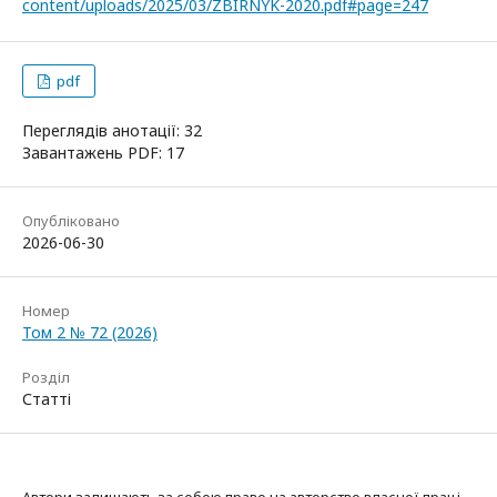
content/uploads/2025/03/ZBIRNYK-2020.pdf#page=247
pdf
Переглядів анотації: 32
Завантажень PDF: 17
Опубліковано
2026-06-30
Номер
Том 2 № 72 (2026)
Розділ
Статті
Автори залишають за собою право на авторство власної праці