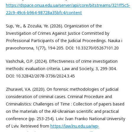
https://dspace.onua.edu.ua/server/api/core/bitstreams/321ff5c5-
22c9-49c6-b964-98728a35bfc4/content
Sup, Ye., & Zozulia, Ye. (2026). Organization of the
Investigation of Crimes Against Justice Committed by
Professional Participants of the Judicial Proceedings. Nauka i
pravoohorona, 1(77), 194-205. DOI: 10.33270/05267101.20
Vashchuk, O.Р. (2024). Effectiveness of crime investigation
methods: evaluation criteria. Law and Society, 3, 299-304.
DOI: 10.32842/2078-3736/2024.3.45
Zhuravel, V.A. (2020). On forensic methodologies of judicial
consideration of criminal cases. Criminal Procedure and
Criminalistics: Challenges of Time : Collection of papers based
on the materials of the All-Ukrainian scientific and practical
conference (pp. 253-254). Lviv: Ivan Franko National University
of Lviv. Retrieved from
https://law.lnu.edu.ua/wp-