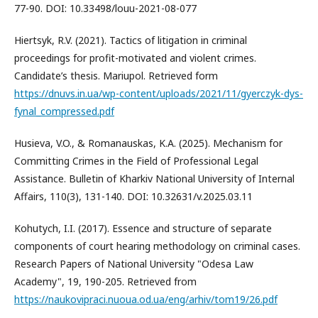
77-90. DOI: 10.33498/louu-2021-08-077
Hiertsyk, R.V. (2021). Tactics of litigation in criminal
proceedings for profit-motivated and violent crimes.
Candidate’s thesis. Mariupol. Retrieved form
https://dnuvs.in.ua/wp-content/uploads/2021/11/gyerczyk-dys-
fynal_compressed.pdf
Husieva, V.O., & Romanauskas, K.A. (2025). Mechanism for
Committing Crimes in the Field of Professional Legal
Assistance. Bulletin of Kharkiv National University of Internal
Affairs, 110(3), 131-140. DOI: 10.32631/v.2025.03.11
Kohutych, I.I. (2017). Essence and structure of separate
components of court hearing methodology on criminal cases.
Research Papers of National University "Odesa Law
Academy", 19, 190-205. Retrieved from
https://naukovipraci.nuoua.od.ua/eng/arhiv/tom19/26.pdf