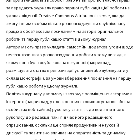
та передають журналу право першої публікації цієї роботи на
умовах ліцензії Creative Commons Attribution License, яка дає
змогу іншим особам вільно розповсюджувати опубліковану
працю з обов’язковим посиланням на авторів оригінальної
роботи та першу публікацію статті в цьому журналі.
Автори мають право укладати самостійні додаткові угоди щодо
неексклюзивного розповсюдження роботи у тому вигляді, в
якому вона була опублікована в журналі (наприклад,
розміщувати статтю в репозитарії установи або публікувати у
складі монографії), за умови збереження посилання на першу
публікацію роботи у цьому журналі.
Політика журналу дає змогу і заохочує розміщення авторами в
Інтернеті (наприклад, у електронних сховищах установ або на
особистих веб-сайтах) рукопису статті як до подання цього
рукопису до редакції, так і під час його редакційного
опрацювання, оскільки це сприяє продуктивній науковій
дискусії та позитивно впливає на оперативність та динаміку