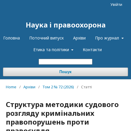
Увійти
Наука і правоохорона
Головна
Поточний випуск
Архіви
Про журнал
Етика та політики
Контакти
Пошук
Home
/
Архіви
/
Том 2 № 72 (2026)
/
Статті
Структура методики судового
розгляду кримінальних
правопорушень проти
правосуддя