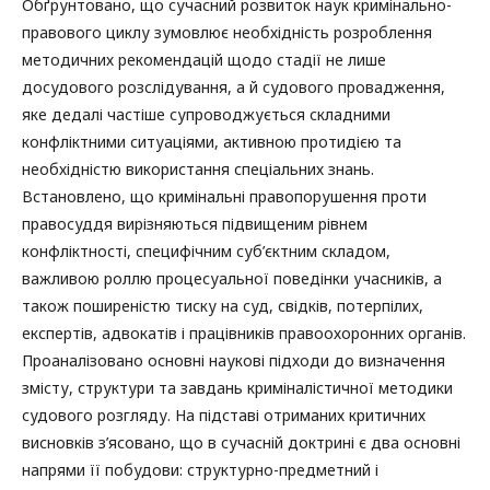
Обґрунтовано, що сучасний розвиток наук кримінально-
правового циклу зумовлює необхідність розроблення
методичних рекомендацій щодо стадії не лише
досудового розслідування, а й судового провадження,
яке дедалі частіше супроводжується складними
конфліктними ситуаціями, активною протидією та
необхідністю використання спеціальних знань.
Встановлено, що кримінальні правопорушення проти
правосуддя вирізняються підвищеним рівнем
конфліктності, специфічним суб’єктним складом,
важливою роллю процесуальної поведінки учасників, а
також поширеністю тиску на суд, свідків, потерпілих,
експертів, адвокатів і працівників правоохоронних органів.
Проаналізовано основні наукові підходи до визначення
змісту, структури та завдань криміналістичної методики
судового розгляду. На підставі отриманих критичних
висновків з’ясовано, що в сучасній доктрині є два основні
напрями її побудови: структурно-предметний і