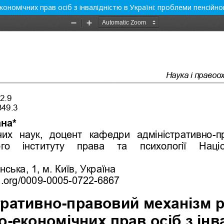
кономічних прав осіб з інвалідністю в Україні: проблеми пенсій