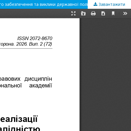
ного забезпечення та виклики державної політики
Завантажити