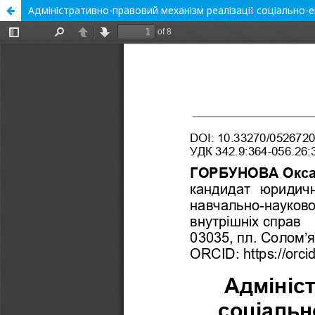
Адміністративно-правовий механізм реалізації соціально-е