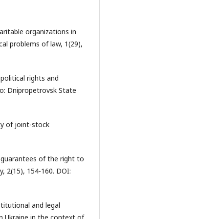
aritable organizations in
al problems of law, 1(29),
political rights and
ro: Dnipropetrovsk State
y of joint-stock
l guarantees of the right to
y, 2(15), 154-160. DOI:
titutional and legal
n Ukraine in the context of