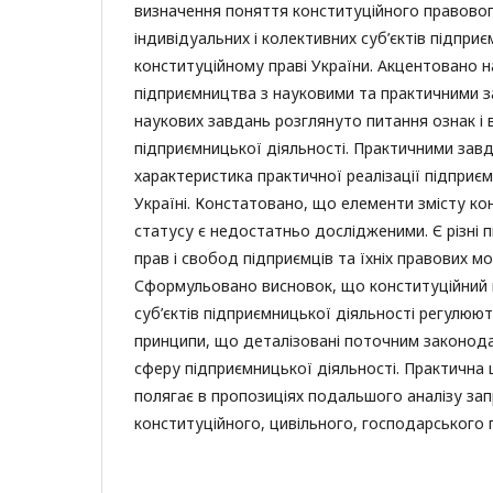
визначення поняття конституційного правовог
індивідуальних і колективних суб’єктів підпри
конституційному праві України. Акцентовано на 
підприємництва з науковими та практичними 
наукових завдань розглянуто питання ознак і в
підприємницької діяльності. Практичними зав
характеристика практичної реалізації підприє
Україні. Констатовано, що елементи змісту к
статусу є недостатньо дослідженими. Є різні 
прав і свобод підприємців та їхніх правових м
Сформульовано висновок, що конституційний 
суб’єктів підприємницької діяльності регулюют
принципи, що деталізовані поточним законода
сферу підприємницької діяльності. Практична 
полягає в пропозиціях подальшого аналізу за
конституційного, цивільного, господарського 