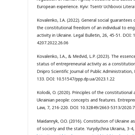
European experience. Kyiv: Tsentr Uchbovoi Literat
Kovalenko, I.A. (2022). General social guarantees
the constitutional freedom of an individual to eng
activity in Ukraine. Legal Bulletin, 26, 45-51. DOI
4207.2022.26.06
Kovalenko, I.A., & Medvid, L.P. (2023). The essen
status of entrepreneurial activity as a constitutio
Dnipro Scientific Journal of Public Administration,
133. DOI: 10.51547/ppp.dp.ua/2023.1.22
Kolodii, O. (2020). Principles of the constitutional
Ukrainian people: concepts and features. Entrep
Law, 7, 216-220. DOI: 10.32849/2663-5313/2020.7
Maidannyk, O.O. (2016). Constitution of Ukraine as 
of society and the state. Yurydychna Ukraina, 3-4