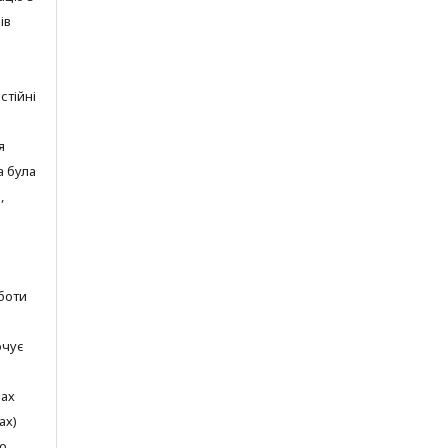
ів
стійні
я
а була
,
боти
очує
щах
ах)
го