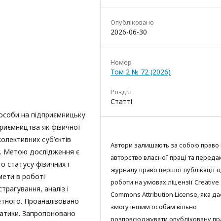
Опубліковано
2026-06-30
Номер
Том 2 № 72 (2026)
Розділ
Статті
особи на підприємницьку
приємництва як фізичної
олективних суб’єктів
Автори залишають за собою право 
). Метою дослідження є
авторство власної праці та переда
о статусу фізичних і
журналу право першої публікації ц
мети в роботі
роботи на умовах ліцензії Creative
трагування, аналіз і
Commons Attribution License, яка да
етного. Проаналізовано
змогу іншим особам вільно
матики. Запропоновано
розповсюджувати опубліковану пр