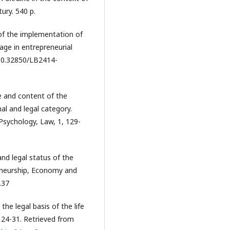
ury. 540 p.
 of the implementation of
age in entrepreneurial
: 10.32850/LB2414-
ce and content of the
nal and legal category.
 Psychology, Law, 1, 129-
 and legal status of the
reneurship, Economy and
.37
the legal basis of the life
, 24-31. Retrieved from