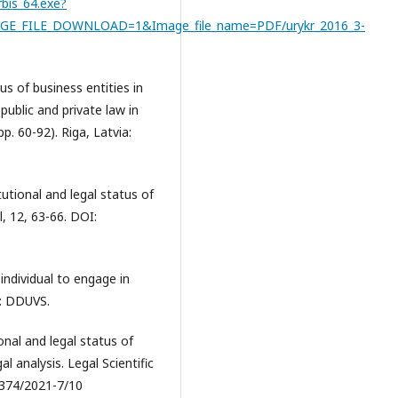
rbis_64.exe?
_FILE_DOWNLOAD=1&Image_file_name=PDF/urykr_2016_3-
tus of business entities in
ublic and private law in
p. 60-92). Riga, Latvia:
itutional and legal status of
l, 12, 63-66. DOI:
 individual to engage in
o: DDUVS.
onal and legal status of
l analysis. Legal Scientific
0374/2021-7/10