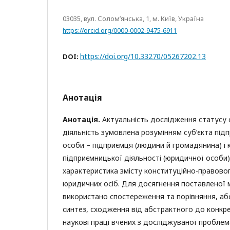
03035, вул. Солом’янська, 1, м. Київ, Україна
https://orcid.org/0000-0002-9475-6911
https://doi.org/10.33270/05267202.13
DOI:
Анотація
Анотація.
Актуальність дослідження статусу 
діяльність зумовлена розумінням суб’єкта під
особи – підприємця (людини й громадянина) і к
підприємницької діяльності (юридичної особи
характеристика змісту конституційно-правовог
юридичних осіб. Для досягнення поставленої 
використано спостереження та порівняння, абс
синтез, сходження від абстрактного до конкр
наукові праці вчених з досліджуваної пробле