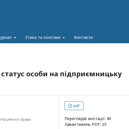
журнал
Етика та політики
Контакти
статус особи на підприємницьку
pdf
Переглядів анотації: 40
итуційного права
Завантажень PDF: 25