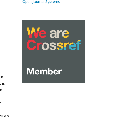
Open Journal Systems
на
ють
ієї
є
ацю з