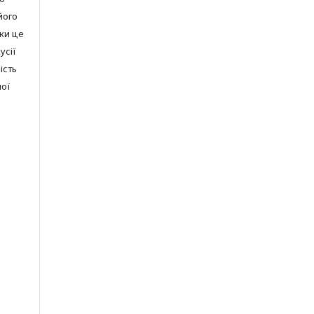
 його
ки це
усії
ість
ної