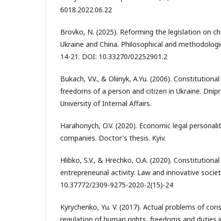
6018.2022.06.22
Brovko, N. (2025). Reforming the legislation on ch
Ukraine and China. Philosophical and methodologic
14-21. DOI: 10.33270/02252901.2
Bukach, V.V., & Oliinyk, A.Yu. (2006). Constitutional 
freedoms of a person and citizen in Ukraine. Dnip
University of Internal Affairs.
Harahonych, O.V. (2020). Economic legal personalit
companies. Doctor's thesis. Kyiv.
Hlibko, S.V., & Hrechko, O.A. (2020). Constitutiona
entrepreneurial activity. Law and innovative societ
10.37772/2309-9275-2020-2(15)-24
Kyrychenko, Yu. V. (2017). Actual problems of cons
regulation of human rights, freedoms and duties i