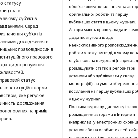
о статусу
обов’язковим посиланням на автор
ємництва в
оригінальної роботи та першу
зв’язку суб’єктів
публікацію статті в цьому журналі.
завданнями. Серед
Автори мають право укладати само
изначення суб’єктів
додаткові угоди щодо
даннями дослідження є
неексклюзивного розповсюдженн
мницьких правовідносин в
роботи у тому вигляді, в якому вон
онституційного правового
опублікована в журналі (наприклад
підходи до розуміння
розміщувати статтю в репозитарії
ожливостей.
установи або публікувати у складі
правовий статус
монографії), за умови збереження
ь конституційні норми-
посилання на першу публікацію ро
вством, яке регулює
у цьому журналі.
цінність дослідження
Політика журналу дає змогу і заох
пропонованих напрямів
розміщення авторами в Інтернеті
права.
(наприклад, у електронних схови
установ або на особистих веб-сайт
рукопису статті як до подання цьо