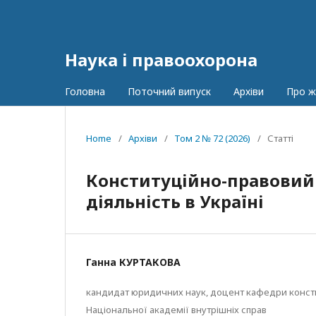
Наука і правоохорона
Головна
Поточний випуск
Архіви
Про 
Home
/
Архіви
/
Том 2 № 72 (2026)
/
Статті
Конституційно-правовий 
діяльність в Україні
Ганна КУРТАКОВА
кандидат юридичних наук, доцент кафедри конст
Національної академії внутрішніх справ