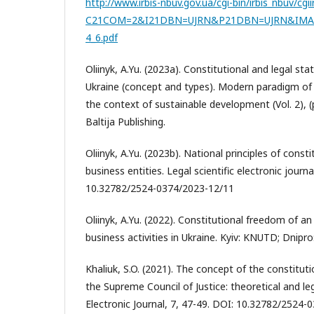
http://www.irbis-nbuv.gov.ua/cgi-bin/irbis_nbuv/cgii
C21COM=2&I21DBN=UJRN&P21DBN=UJRN&IMAGE
4_6.pdf
Oliinyk, A.Yu. (2023a). Constitutional and legal sta
Ukraine (concept and types). Modern paradigm of p
the context of sustainable development (Vol. 2), (p
Baltija Publishing.
Oliinyk, A.Yu. (2023b). National principles of const
business entities. Legal scientific electronic journa
10.32782/2524-0374/2023-12/11
Oliinyk, A.Yu. (2022). Constitutional freedom of an
business activities in Ukraine. Kyiv: KNUTD; Dnipr
Khaliuk, S.O. (2021). The concept of the constituti
the Supreme Council of Justice: theoretical and lega
Electronic Journal, 7, 47-49. DOI: 10.32782/2524-