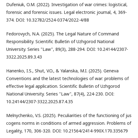
Dufeniuk, O.M. (2022). Investigation of war crimes: logistical,
forensic and forensic issues. Legal electronic journal, 4, 369-
374. DOI: 10.32782/2524-0374/2022-4/88
Fedorovych, N.A. (2025). The Legal Nature of Command
Responsibility. Scientific Bulletin of Uzhgorod National
University. Series "Law", 89(3), 288-294. DOI: 10.24144/2307-
3322.2025.89.3.43
Hanenko, I.S., Shut, V.O., & Yalanska, M.I. (2025). Geneva
Conventions and the latest technologies of war: problems of
effective legal application. Scientific Bulletin of Uzhgorod
National University. Series "Law", 87(4), 224-230. DOI:
10.24144/2307-3322.2025.87.4.35
Melnychenko, V.S. (2025). Peculiarities of the functioning of jus
cogens norms in conditions of armed aggression. Problems of
Legality, 170, 306-320. DOI: 10.21564/2414-990X.170.335679