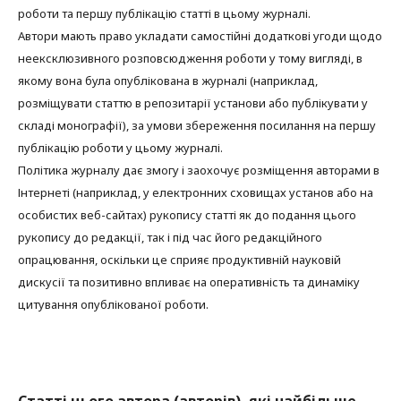
роботи та першу публікацію статті в цьому журналі.
Автори мають право укладати самостійні додаткові угоди щодо
неексклюзивного розповсюдження роботи у тому вигляді, в
якому вона була опублікована в журналі (наприклад,
розміщувати статтю в репозитарії установи або публікувати у
складі монографії), за умови збереження посилання на першу
публікацію роботи у цьому журналі.
Політика журналу дає змогу і заохочує розміщення авторами в
Інтернеті (наприклад, у електронних сховищах установ або на
особистих веб-сайтах) рукопису статті як до подання цього
рукопису до редакції, так і під час його редакційного
опрацювання, оскільки це сприяє продуктивній науковій
дискусії та позитивно впливає на оперативність та динаміку
цитування опублікованої роботи.
Статті цього автора (авторів), які найбільше