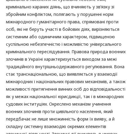
кримінально караних діянь, що вчиняють у зв’язку зі
збройним конфліктом, полягають у порушенні норм
міжнародного гуманітарного права, спрямовані проти
осіб, які не беруть участі в бойових діях, вирізняються
системним або одиничним характером, підвищеною
суспільною небезпечністю і можливістю універсального
кримінального переслідування. Правова природа воєнних
злочинів в Україні характеризується виходом за межі
традиційного внутрішньодержавного регулювання. Вона
стає транснаціональною, що виявляється у взаємодії
міжнародних і національних правових механізмів, а також
можливості притягнення винних осіб до відповідальності
як у межах національної юрисдикції, так і в міжнародних
судових інституціях. Окреслено механізм учинення
воєнних злочинів проти цивільного населення, який
передбачає не лише множинність форм їх вияву, а й
складну системну взаємодію окремих елементів
злочинної діяльності. Злочинні дії вчиняють в умовах