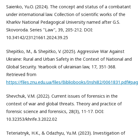
Saienko, Yu.O. (2024). The concept and status of a combatant
under international law. Collection of scientific works of the
Kharkiv National Pedagogical University named after G.S.
Skovoroda. Series "Law", 39, 205-212. DOI:
10.34142/23121661.2024.39.25
Shepitko, M., & Shepitko, V. (2025). Aggressive War Against
Ukraine: Rural and Urban Safety in the Context of National and
Global Security. Yearbook of ukrainian law, 17, 351-368.
Retrieved from
https://files.znu.edu.ua/files/Bibliobooks/Inshi82/0061831.pdf#p
Shevchuk, V.M. (2022). Current issues of forensics in the
context of war and global threats. Theory and practice of
forensic science and forensics, 28(3), 11-17. DOI:
10.32353/khrife.3.2022.02
Teteriatnyk, H.K., & Odazhyu, Yu.M. (2023). Investigation of