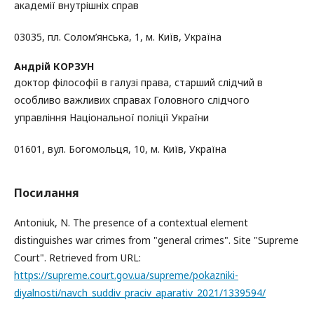
академії внутрішніх справ
03035, пл. Солом’янська, 1, м. Київ, Україна
Андрій КОРЗУН
доктор філософії в галузі права, старший слідчий в
особливо важливих справах Головного слідчого
управління Національної поліції України
01601, вул. Богомольця, 10, м. Київ, Україна
Посилання
Antoniuk, N. The presence of a contextual element
distinguishes war crimes from "general crimes". Site "Supreme
Court". Retrieved from URL:
https://supreme.court.gov.ua/supreme/pokazniki-
diyalnosti/navch_suddiv_praciv_aparativ_2021/1339594/