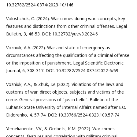
10.32782/2524-0374/2023-10/146
Voloshchuk, O. (2024). War crimes during war: concepts, key
features and distinctions from other criminal offenses. Legal
Bulletin, 3, 46-53. DOI: 10.32782/yuv.v3.2024.6
Vozniuk, A.A. (2022). War and state of emergency as
circumstances affecting the qualification of a criminal offense
or the imposition of punishment. Legal Scientific Electronic
Journal, 6, 308-317. DOI: 10.32782/2524-0374/2022-6/69
Vozniuk, A.A., & Zhuk, I.V. (2022). Violations of the laws and
customs of war: direct objects, subjects and victims of the
crime. General provisions of "jus in bello". Bulletin of the
Luhansk State University of Internal Affairs named after E.O.
Didorenko, 4, 57-74. DOI: 10.33766/2524-0323.100.57-74
Yemelianenko, V.V., & Orobets, K.M. (2022). War crimes:
concepts, features and correlation with military criminal