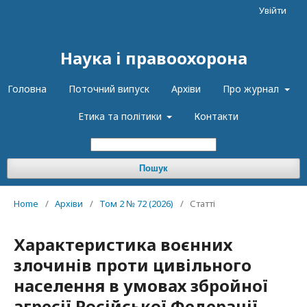
Увійти
Наука і правоохорона
Головна
Поточний випуск
Архіви
Про журнал
Етика та політики
Контакти
Пошук
Home
/
Архіви
/
Том 2 № 72 (2026)
/
Статті
Характеристика воєнних
злочинів проти цивільного
населення в умовах збройної
агресії Російської Федерації