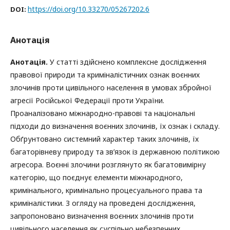
https://doi.org/10.33270/05267202.6
DOI:
Анотація
Анотація.
У статті здійснено комплексне дослідження
правової природи та криміналістичних ознак воєнних
злочинів проти цивільного населення в умовах збройної
агресії Російської Федерації проти України.
Проаналізовано міжнародно-правові та національні
підходи до визначення воєнних злочинів, їх ознак і складу.
Обґрунтовано системний характер таких злочинів, їх
багаторівневу природу та зв’язок із державною політикою
агресора. Воєнні злочини розглянуто як багатовимірну
категорію, що поєднує елементи міжнародного,
кримінального, кримінально процесуального права та
криміналістики. З огляду на проведені дослідження,
запропоновано визначення воєнних злочинів проти
цивільного населення як суспільно небезпечних,