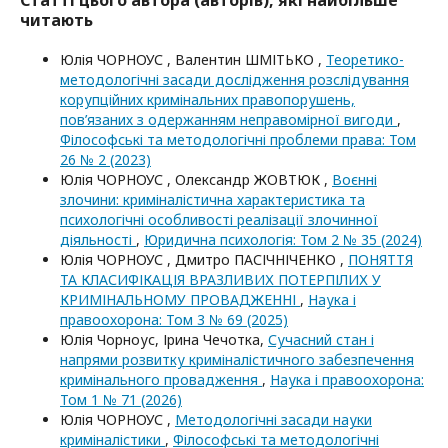
читають
Юлія ЧОРНОУС , Валентин ШМІТЬКО ,
Теоретико-
методологічні засади дослідження розслідування
корупційних кримінальних правопорушень,
пов’язаних з одержанням неправомірної вигоди
,
Філософські та методологічні проблеми права: Том
26 № 2 (2023)
Юлія ЧОРНОУС , Олександр ЖОВТЮК ,
Воєнні
злочини: криміналістична характеристика та
психологічні особливості реалізації злочинної
діяльності
,
Юридична психологія: Том 2 № 35 (2024)
Юлія ЧОРНОУС , Дмитро ПАСІЧНІЧЕНКО ,
ПОНЯТТЯ
ТА КЛАСИФІКАЦІЯ ВРАЗЛИВИХ ПОТЕРПІЛИХ У
КРИМІНАЛЬНОМУ ПРОВАДЖЕННІ
,
Наука і
правоохорона: Том 3 № 69 (2025)
Юлія Чорноус, Ірина Чечотка,
Сучасний стан і
напрями розвитку криміналістичного забезпечення
кримінального провадження
,
Наука і правоохорона:
Том 1 № 71 (2026)
Юлія ЧОРНОУС ,
Методологічні засади науки
криміналістики
,
Філософські та методологічні