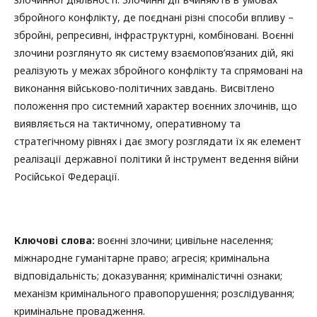
збройного конфлікту, де поєднані різні способи впливу –
збройні, репресивні, інфраструктурні, комбіновані. Воєнні
злочини розглянуто як систему взаємопов’язаних дій, які
реалізують у межах збройного конфлікту та спрямовані на
виконання військово-політичних завдань. Висвітлено
положення про системний характер воєнних злочинів, що
виявляється на тактичному, оперативному та
стратегічному рівнях і дає змогу розглядати їх як елемент
реалізації державної політики й інструмент ведення війни
Російської Федерації.
Ключові слова:
воєнні злочини; цивільне населення;
міжнародне гуманітарне право; агресія; кримінальна
відповідальність; доказування; криміналістичні ознаки;
механізм кримінального правопорушення; розслідування;
кримінальне провадження.