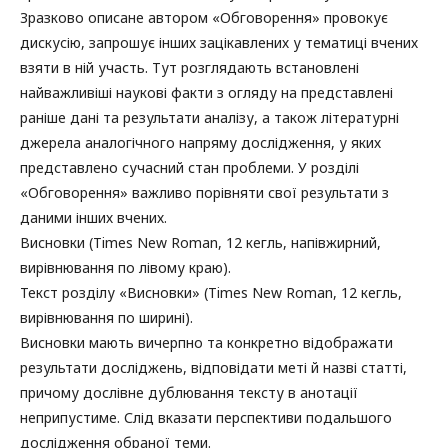
Зразково описане автором «Обговорення» провокує
дискусію, запрошує інших зацікавлених у тематиці вчених
взяти в ній участь. Тут розглядають встановлені
найважливіші наукові факти з огляду на представлені
раніше дані та результати аналізу, а також літературні
джерела аналогічного напряму дослідження, у яких
представлено сучасний стан проблеми. У розділі
«Обговорення» важливо порівняти свої результати з
даними інших вчених.
Висновки (Times New Roman, 12 кегль, напівжирний,
вирівнювання по лівому краю).
Текст розділу «Висновки» (Times New Roman, 12 кегль,
вирівнювання по ширині).
Висновки мають вичерпно та конкретно відображати
результати досліджень, відповідати меті й назві статті,
причому дослівне дублювання тексту в анотації
неприпустиме. Слід вказати перспективи подальшого
дослідження обраної теми.