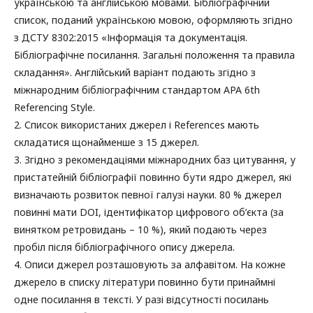
українською та англійською мовами. Бібліографічний
список, поданий українською мовою, оформляють згідно
з ДСТУ 8302:2015 «Інформація та документація.
Бібліографічне посилання. Загальні положення та правила
складання». Англійський варіант подають згідно з
міжнародним бібліографічним стандартом APA 6th
Referencing Style.
2. Список використаних джерел і References мають
складатися щонайменше з 15 джерел.
3. Згідно з рекомендаціями міжнародних баз цитування, у
пристатейній бібліографії повинно бути ядро джерел, які
визначають розвиток певної галузі науки. 80 % джерел
повинні мати DOI, ідентифікатор цифрового об’єкта (за
винятком ретровидань – 10 %), який подають через
пробіл після бібліографічного опису джерела.
4. Описи джерел розташовують за алфавітом. На кожне
джерело в списку літератури повинно бути принаймні
одне посилання в тексті. У разі відсутності посилань