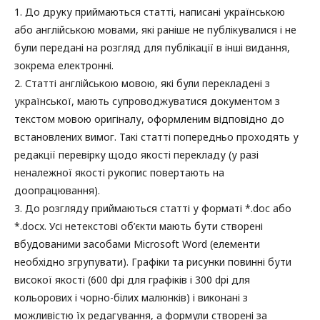
1. До друку приймаються статті, написані українською
або англійською мовами, які раніше не публікувалися і не
були передані на розгляд для публікації в інші видання,
зокрема електронні.
2. Статті англійською мовою, які були перекладені з
української, мають супроводжуватися документом з
текстом мовою оригіналу, оформленим відповідно до
встановлених вимог. Такі статті попередньо проходять у
редакції перевірку щодо якості перекладу (у разі
неналежної якості рукопис повертають на
доопрацювання).
3. До розгляду приймаються статті у форматі *.doc або
*.docx. Усі нетекстові об’єкти мають бути створені
вбудованими засобами Microsoft Word (елементи
необхідно згрупувати). Графіки та рисунки повинні бути
високої якості (600 dpi для графіків і 300 dpi для
кольорових і чорно-білих малюнків) і виконані з
можливістю їх редагування, а формули створені за