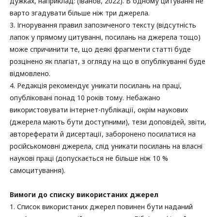
дужках, наприклад: (Іванов, 2022). В одному цитуванні не
варто згадувати більше ніж три джерела.
3. Ігнорування правил запозиченого тексту (відсутність
лапок у прямому цитуванні, посилань на джерела тощо)
може спричинити те, що деякі фрагменти статті буде
розцінено як плагіат, з огляду на що в опублікуванні буде
відмовлено.
4. Редакція рекомендує уникати посилань на праці,
опубліковані понад 10 років тому. Небажано
використовувати інтернет-публікації, окрім наукових
(джерела мають бути доступними), тези доповідей, звіти,
автореферати й дисертації, заборонено посилатися на
російськомовні джерела, слід уникати посилань на власні
наукові праці (допускається не більше ніж 10 %
самоцитування).
Вимоги до списку використаних джерел
1. Список використаних джерел повинен бути наданий