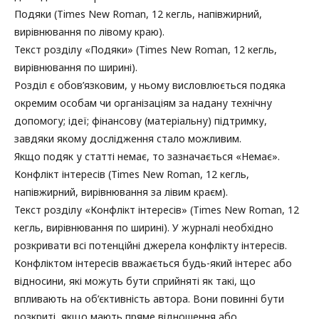
Подяки (Times New Roman, 12 кегль, напівжирний,
вирівнювання по лівому краю).
Текст розділу «Подяки» (Times New Roman, 12 кегль,
вирівнювання по ширині).
Розділ є обов’язковим, у ньому висловлюється подяка
окремим особам чи організаціям за надану технічну
допомогу; ідеї; фінансову (матеріальну) підтримку,
завдяки якому дослідження стало можливим.
Якщо подяк у статті немає, то зазначається «Немає».
Конфлікт інтересів (Times New Roman, 12 кегль,
напівжирний, вирівнювання за лівим краєм).
Текст розділу «Конфлікт інтересів» (Times New Roman, 12
кегль, вирівнювання по ширині). У журналі необхідно
розкривати всі потенційні джерела конфлікту інтересів.
Конфліктом інтересів вважається будь-який інтерес або
відносини, які можуть бути сприйняті як такі, що
впливають на об’єктивність автора. Вони повинні бути
розкриті, якщо мають пряме відношення або