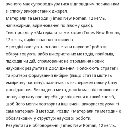
вченого має супроводжуватися відповідним посиланням
зі списку використаних джерел.
Матеріали та методи (Times New Roman, 12 кегль,
напівжирний, вирівнювання по лівому краю).
Текст розділу «Матеріали та методи» (Times New Roman,
12 кегль, вирівнювання по ширині).
У розділі описують основні етапи наукової роботи,
обґрунтовують вибір використаних методів, прийомів,
підходів чи дій, спрямованих на отримання нових
наукових результатів дослідження. Пояснюють стратегії
та критерії формування вибірки (якщо стаття містить
емпіричну частину), зазначають експериментальну базу
дослідження. Викладена методологія має відтворювати
повну картину про перебіг дослідження в такий спосіб,
щоб його могли повторити інші вчені, використовуючи ті
самі матеріали й методи. Розділ «Матеріали та методи» є
обов’язковим у структурі наукової роботи.
Результати й обговорення (Times New Roman, 12 кегль,