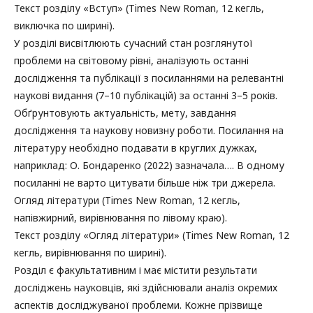
Текст розділу «Вступ» (Times New Roman, 12 кегль,
виключка по ширині).
У розділі висвітлюють сучасний стан розглянутої
проблеми на світовому рівні, аналізують останні
дослідження та публікації з посиланнями на релевантні
наукові видання (7–10 публікацій) за останні 3–5 років.
Обґрунтовують актуальність, мету, завдання
дослідження та наукову новизну роботи. Посилання на
літературу необхідно подавати в круглих дужках,
наприклад: О. Бондаренко (2022) зазначала…. В одному
посиланні не варто цитувати більше ніж три джерела.
Огляд літератури (Times New Roman, 12 кегль,
напівжирний, вирівнювання по лівому краю).
Текст розділу «Огляд літератури» (Times New Roman, 12
кегль, вирівнювання по ширині).
Розділ є факультативним і має містити результати
досліджень науковців, які здійснювали аналіз окремих
аспектів досліджуваної проблеми. Кожне прізвище