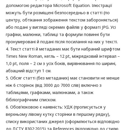
допомогою редактора Microsoft Equation. Ілюстрації
можуть бути розміщені безпосередньо в статті (по
центру, обтікання зображення текстом забороняється)
або подані у вигляді окремих файлів у форматі JPG. Усі
графіки, малюнки, таблиці та формули повинні бути
пронумеровані й подані після посилання на них у тексті.
4. Текст статті й метаданих має бути набраний шрифтом
Тimes New Roman, кегль – 12 pt, міжрядковий інтервал –
1,0 pt, поля – 2 см з усіх боків, вирівнювання по ширині,
абзацний відступ 1 см.
5. Обсяг статті (без метаданих) має становити не менше
ніж 6 сторінок (від 3000 до 7000 слів) включно з
таблицями, графіками, малюнками, а також
бібліографічним списком.
6. Обов’язковою є наявність: УДК (прописується у
верхньому лівому кутку сторінки в першому рядку),
списку використаних джерел (оформлюється відповідно
до ДСТУ 8302:2015) та References (відповідно до стилю