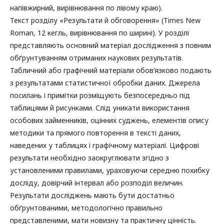
напівжирний, вирівнювання по лівому краю).
Текст розділу «Результати й обговорення» (Times New
Roman, 12 кегль, вирівнювання по ширині). У розділі
представляють основний матеріал дослідження з повним
обґрунтуванням отриманих наукових результатів.
Табличний або графічний матеріали обов’язково подають
з результатами статистичної обробки даних. Джерела
посилань і примітки розміщують безпосередньо під
таблицями й рисунками. Слід уникати використання
особових займенників, оцінних суджень, елементів опису
методики та прямого повторення в тексті даних,
наведених у таблицях і графічному матеріалі. Цифрові
результати необхідно заокруглювати згідно з
установленими правилами, ураховуючи середню похибку
досліду, довірчий інтервал або розподіл величин.
Результати досліджень мають бути достатньо
обґрунтованими, методологічно правильно
представленими, мати новизну та практичну цінність.