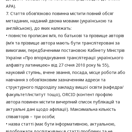
АРА).
7. Стаття обов’язково повинна містити повний обсяг
метаданих, наданий двома мовами (українською та
англійською), до яких належать:
• повністю прописані ім’я, по батькові та прізвище авторів
(ім’я та прізвище автора мають бути транслітеровані за
вимогами, передбаченими постановою Кабінету Міністрів
України «Про впорядкування транслітерації українського
алфавіту латиницею» від 27 січня 2010 року № 55),
науковий ступінь, вчене звання, посада, місце роботи або
навчання з обов’язковим зазначенням адреси та
структурного підрозділу закладу вищої освіти (кафедра/
факультет/інститут тощо), ORCID (контент профілю
автора повинен містити вичерпний список публікацій та
актуальні дані щодо афіліації). Максимальна кількість
співавторів – три особи;
• назва статті (має бути інформативною, актуальною,
відображати досліджувану в статті проблему та не