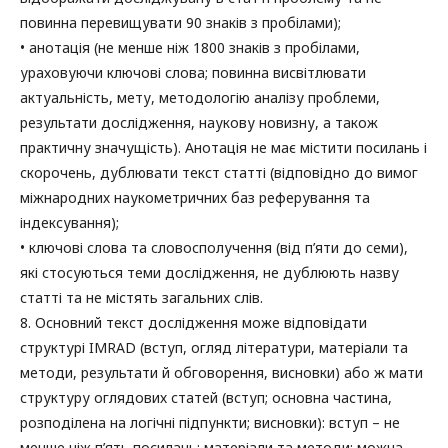
повинна перевищувати 90 знаків з пробілами);
• анотація (не менше ніж 1800 знаків з пробілами,
ураховуючи ключові слова; повинна висвітлювати
актуальність, мету, методологію аналізу проблеми,
результати дослідження, наукову новизну, а також
практичну значущість). Анотація не має містити посилань і
скорочень, дублювати текст статті (відповідно до вимог
міжнародних наукометричних баз реферування та
індексування);
• ключові слова та словосполучення (від п’яти до семи),
які стосуються теми дослідження, не дублюють назву
статті та не містять загальних слів.
8. Основний текст дослідження може відповідати
структурі IMRAD (вступ, огляд літератури, матеріали та
методи, результати й обговорення, висновки) або ж мати
структуру оглядових статей (вступ; основна частина,
розподілена на логічні підпункти; висновки): вступ – не
менше ніж п’ять посилань; матеріали та методи; можна