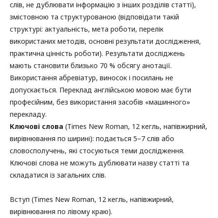
слів, не дублювати інформацію з інших розділів статті),
змістовною та структурованою (відповідати такій
структурі: актуальність, мета роботи, перелік
використаних методів, основні результати дослідження,
практична цінність роботи). Результати досліджень
мають становити близько 70 % обсягу анотації.
Використання абревіатур, виносок і посилань не
допускається. Переклад англійською мовою має бути
професійним, без використання засобів «машинного»
перекладу.
Ключові слова
(Times New Roman, 12 кегль, напівжирний,
вирівнювання по ширині): подається 5–7 слів або
словосполучень, які стосуються теми дослідження.
Ключові слова не можуть дублювати назву статті та
складатися із загальних слів.
Вступ (Times New Roman, 12 кегль, напівжирний,
вирівнювання по лівому краю).